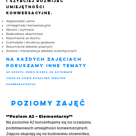
i szybciej rozwijać
umiejętności
konwersacyjne.
Wypowiedzi ustne
Umiejętności konwersacyjne
Akcent i wymowa
Rozbudowa słownictwa​
Rozumienie ze słuchu
Gramatyka i struktury językowe
Rozumienie tekstów pisanych
Analiza i interpretacja tekstów autentycznych
na każdych zajęciach
poruszamy inne tematy
od Sportu, przez biznes, po gotowanie
czeka na ciebie bogactwo tematów
konwersacyjnych
POZIOMY ZAJĘĆ
**Poziom A2 – Elementarny**
Na poziomie A2 koncentrujemy się na rozwijaniu
podstawowych umiejętności konwersacyjnych.
Zajęcia skupiają się na budowaniu słownictwa,