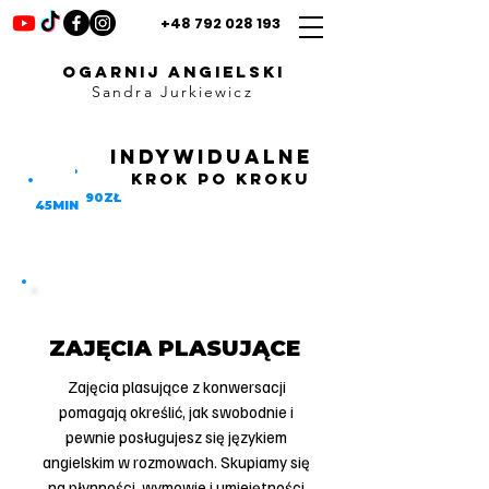
+48 792 028 193
OGARNIJ ANGIELSKI
Sandra Jurkiewicz
INDYWIDUALNE
ON-LINE
krok po kroku
90ZŁ
45MIN
1
ZAJĘCIA PLASUJĄCE
Zajęcia plasujące z konwersacji
pomagają określić, jak swobodnie i
pewnie posługujesz się językiem
angielskim w rozmowach. Skupiamy się
na płynności, wymowie i umiejętności