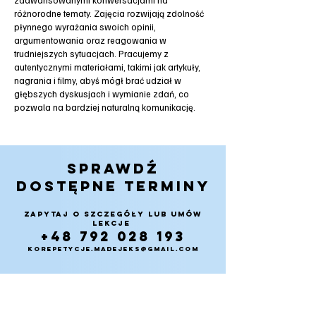
zaawansowanymi konwersacjami na
różnorodne tematy. Zajęcia rozwijają zdolność
płynnego wyrażania swoich opinii,
argumentowania oraz reagowania w
trudniejszych sytuacjach. Pracujemy z
autentycznymi materiałami, takimi jak artykuły,
nagrania i filmy, abyś mógł brać udział w
głębszych dyskusjach i wymianie zdań, co
pozwala na bardziej naturalną komunikację.
SPRAWDŹ
DOSTĘPNE TERMINY
ZAPYTAJ O SZCZEGÓŁY LUB UMÓW
LEKCJE
+48 792 028 193
KOREPETYCJE.MADEJEKS@GMAIL.COM
kontakt