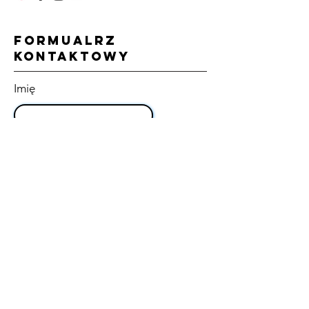
FORMUALRZ
KONTAKTOWY
Imię
Adres mailowy
Nazwa firmy
Tytuł wiadomości
Treść wiadomości